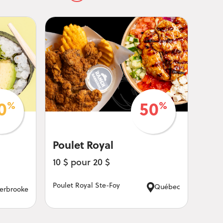
%
%
0
50
Poulet Royal
10 $ pour 20 $
Poulet Royal Ste-Foy
Québec
erbrooke