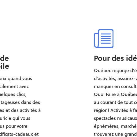
 de
Pour des idé
ile
Québec regorge d'
prix quand vous
d’activités; assurez
cilement avec
manquer en consulta
elques clics,
Quoi Faire à Québec
ntageuses dans des
au courant de tout c
s et des activités à
région! Activités à f
ricie qui vous
spectacles musicaux
us pour votre
éphémères, marché
ificats-cadeaux et
trouverez une gran