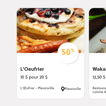
%
50
L’Oeufrier
Wakai
10 $ pour 20 $
12,50 $
L’Œufrier - Plessisville
Restaura
Plessisville
cuisine 