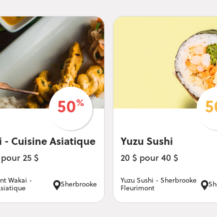
%
50
5
 - Cuisine Asiatique
Yuzu Sushi
 pour 25 $
20 $ pour 40 $
nt Wakai -
Yuzu Sushi - Sherbrooke
Sherbrooke
Sh
Asiatique
Fleurimont