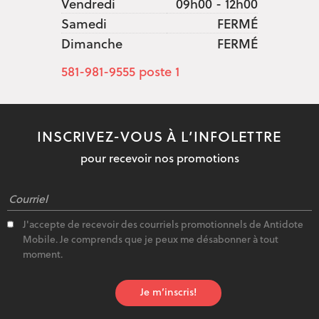
Vendredi
09h00 - 12h00
Samedi
FERMÉ
Dimanche
FERMÉ
581-981-9555
poste 1
INSCRIVEZ-VOUS À L’INFOLETTRE
pour recevoir nos promotions
J'accepte de recevoir des courriels promotionnels de Antidote
Mobile. Je comprends que je peux me désabonner à tout
moment.
Je m’inscris!