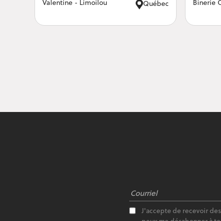
Valentine - Limoilou
Binerie 
Québec
J'accepte de recevoir de