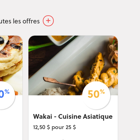
+
utes les offres
%
%
0
50
Wakai - Cuisine Asiatique
12,50 $ pour 25 $