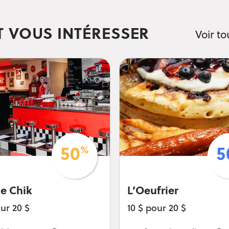
T VOUS INTÉRESSER
Voir to
%
50
5
ie Chik
L’Oeufrier
our 20 $
10 $ pour 20 $