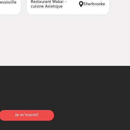
Restaurant Wakai -
essisville
Sherbrooke
cuisine Asiatique
Je m’inscris!