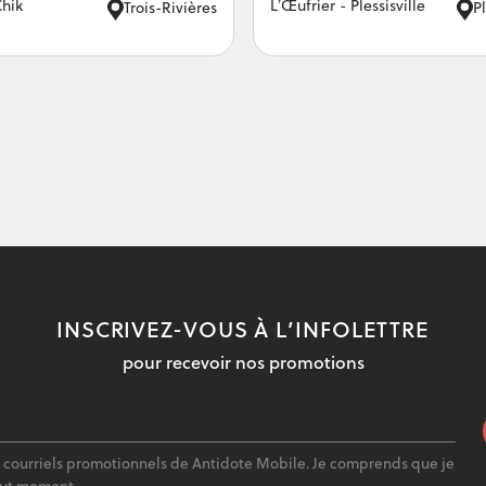
Chik
L’Œufrier - Plessisville
Trois-Rivières
Pl
INSCRIVEZ-VOUS À L’INFOLETTRE
pour recevoir nos promotions
s courriels promotionnels de Antidote Mobile. Je comprends que je